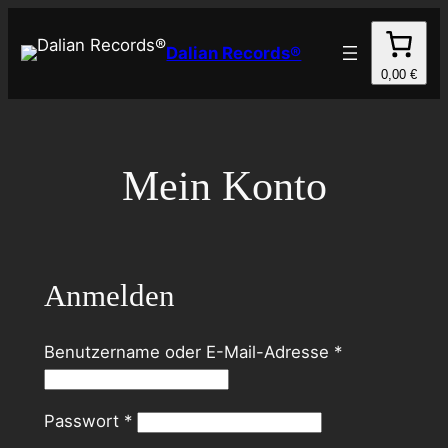
Zum
Inhalt
Dalian Records®
springen
0,00 €
Mein Konto
Anmelden
Erforderlich
Benutzername oder E-Mail-Adresse
*
Erforderlich
Passwort
*