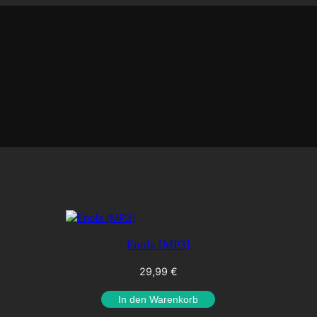
Enola [MP3]
29,99
€
In den Warenkorb