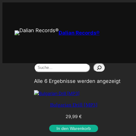
Zum
Inhalt
springen
Dalian Records®
S
u
Alle 6 Ergebnisse werden angezeigt
c
h
e
Bulgarian Drill [MP3]
n
29,99
€
In den Warenkorb