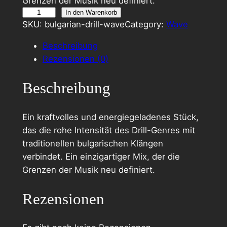
Grenzen der Musik neu definiert.
B
In den Warenkorb
SKU:
bulgarian-drill-wave
Category:
Wave
u
l
Beschreibung
g
Rezensionen (0)
a
r
Beschreibung
i
a
Ein kraftvolles und energiegeladenes Stück,
n
das die rohe Intensität des Drill-Genres mit
D
traditionellen bulgarischen Klängen
r
verbindet. Ein einzigartiger Mix, der die
i
Grenzen der Musik neu definiert.
l
l
Rezensionen
[
W
a