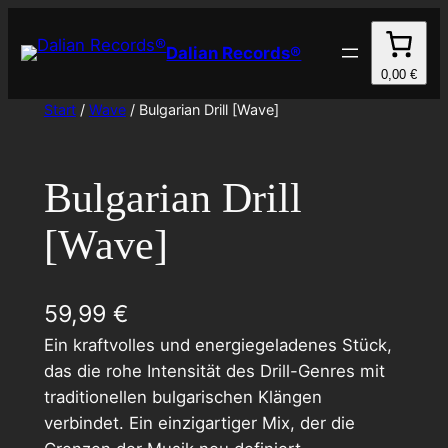
Zum
Inhalt
Dalian Records®
springen
0,00 €
Start
/
Wave
/ Bulgarian Drill [Wave]
Bulgarian Drill
[Wave]
59,99
€
Ein kraftvolles und energiegeladenes Stück,
das die rohe Intensität des Drill-Genres mit
traditionellen bulgarischen Klängen
verbindet. Ein einzigartiger Mix, der die