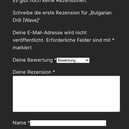
Es gibt noch keine Rezensionen.
v
Schreibe die erste Rezension für „Bulgarian
e
Drill [Wave]“
]
M
Deine E-Mail-Adresse wird nicht
e
veröffentlicht.
Erforderliche Felder sind mit
*
n
markiert
g
e
Deine Bewertung
*
Deine Rezension
*
Name
*